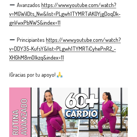
Avanzados
https://www.youtube.com/watch?
v=MGWilDts_Nw&list=PLgwh1TYMRTiAK0YjgDoqDk-
gnVwxPbNWS&index=11
Principiantes
https://www.youtube.com/watch?
v=DDY35-KufsY&list=PLgwh1TYMRTiCyhePnR2_-
XHGhM8mOlkzq&index=11
¡Gracias por tu apoyo!