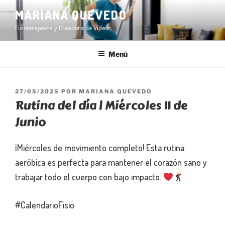
Ir
MARIANA QUEVEDO
al
Fisioterapeuta y Creadora de Videos
contenido
Menú
PUBLICADO
27/05/2025
POR
MARIANA QUEVEDO
Rutina del día | Miércoles 11 de
EN
Junio
¡Miércoles de movimiento completo! Esta rutina
aeróbica es perfecta para mantener el corazón sano y
trabajar todo el cuerpo con bajo impacto.
#CalendarioFisio