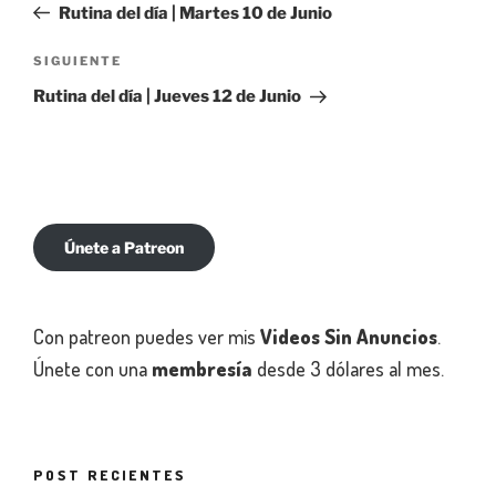
anterior:
Rutina del día | Martes 10 de Junio
entradas
Siguiente
SIGUIENTE
entrada
Rutina del día | Jueves 12 de Junio
Únete a Patreon
Con patreon puedes ver mis
Videos Sin Anuncios
.
Únete con una
membresía
desde 3 dólares al mes.
POST RECIENTES