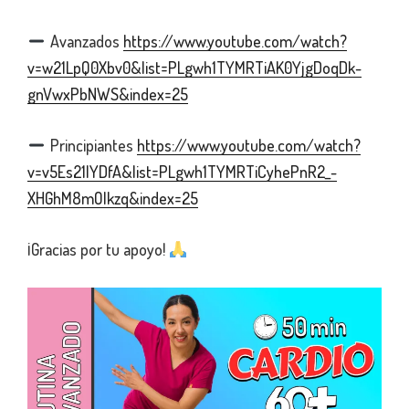
Avanzados
https://www.youtube.com/watch?
v=w21LpQ0Xbv0&list=PLgwh1TYMRTiAK0YjgDoqDk-
gnVwxPbNWS&index=25
Principiantes
https://www.youtube.com/watch?
v=v5Es21IYDfA&list=PLgwh1TYMRTiCyhePnR2_-
XHGhM8mOlkzq&index=25
¡Gracias por tu apoyo!