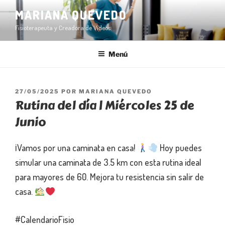
Ir
MARIANA QUEVEDO
al
Fisioterapeuta y Creadora de Videos
contenido
Menú
PUBLICADO
27/05/2025
POR
MARIANA QUEVEDO
Rutina del día | Miércoles 25 de
EN
Junio
¡Vamos por una caminata en casa!
Hoy puedes
simular una caminata de 3.5 km con esta rutina ideal
para mayores de 60. Mejora tu resistencia sin salir de
casa.
#CalendarioFisio