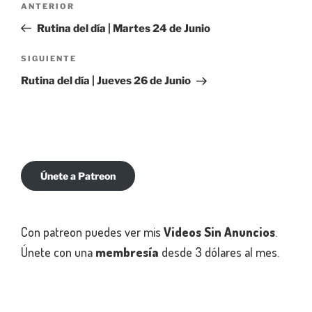
Entrada
ANTERIOR
de
anterior:
Rutina del día | Martes 24 de Junio
entradas
Siguiente
SIGUIENTE
entrada
Rutina del día | Jueves 26 de Junio
Únete a Patreon
Con patreon puedes ver mis
Videos Sin Anuncios
.
Únete con una
membresía
desde 3 dólares al mes.