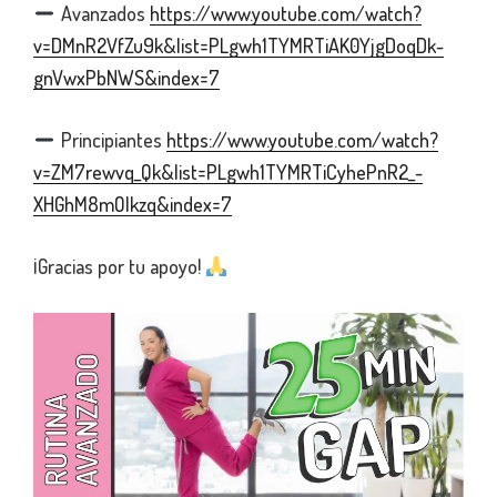
Avanzados
https://www.youtube.com/watch?
v=DMnR2VfZu9k&list=PLgwh1TYMRTiAK0YjgDoqDk-
gnVwxPbNWS&index=7
Principiantes
https://www.youtube.com/watch?
v=ZM7rewvq_Qk&list=PLgwh1TYMRTiCyhePnR2_-
XHGhM8mOlkzq&index=7
¡Gracias por tu apoyo!