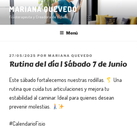
Ir
MARIANA QUEVEDO
al
Fisioterapeuta y Creadora de Videos
contenido
Menú
PUBLICADO
27/05/2025
POR
MARIANA QUEVEDO
Rutina del día | Sábado 7 de Junio
EN
Este sábado fortalecemos nuestras rodillas.
Una
rutina que cuida tus articulaciones y mejora tu
estabilidad al caminar. Ideal para quienes desean
prevenir molestias.
#CalendarioFisio