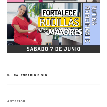
CATEGORÍAS
CALENDARIO FISIO
Navegación
Entrada
ANTERIOR
de