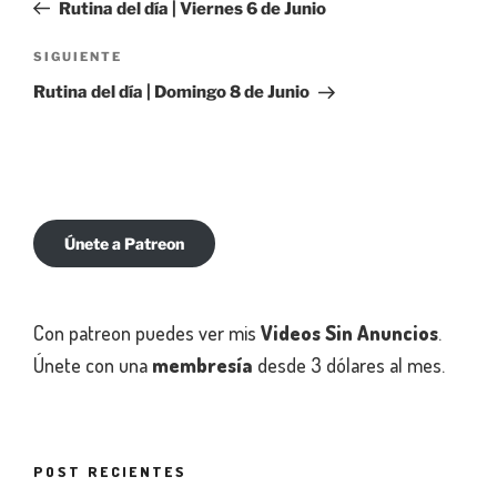
anterior:
Rutina del día | Viernes 6 de Junio
entradas
Siguiente
SIGUIENTE
entrada
Rutina del día | Domingo 8 de Junio
Únete a Patreon
Con patreon puedes ver mis
Videos Sin Anuncios
.
Únete con una
membresía
desde 3 dólares al mes.
POST RECIENTES